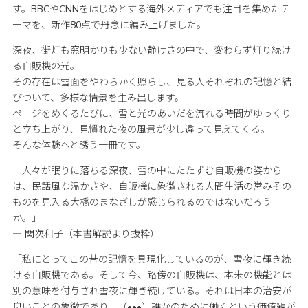
す。BBCやCNNをはじめとする海外メディアでも注目を集めたテ
ーマを、新作80点で丹念に編み上げました。
深夜、街灯も窓明かりも少ない静けさの中で、変わらず灯り続け
る自販機の光。
その存在は雪面をやわらかく照らし、見る人それぞれの記憶と結
びついて、多様な情景を生み出します。
ページをめくるたびに、雪と光のあいだを流れる時間がゆっくり
と立ち上がり、見慣れた夜の風景が少し違って見えてくる――。
そんな体験へと誘う一冊です。
「人々が眠りに落ちる深夜、雪の中にたたずむ自販機の姿から
は、民話風な温かさや、自販機に象徴される人間生活の営みその
ものを見入る大橋のまなざしが感じられるのではないだろう
か。」
― 関次和子（本書解説より抜粋）
「私にとってこの昔の記憶を具現化しているのが、雪夜に輝き続
ける自販機である。そして今、路傍の自販機は、本来の機能とは
別の意味を付与され雪夜に輝き続けている。それは日本の治安が
良いことの象徴であり、（•••）誰かのために働くという価値観が