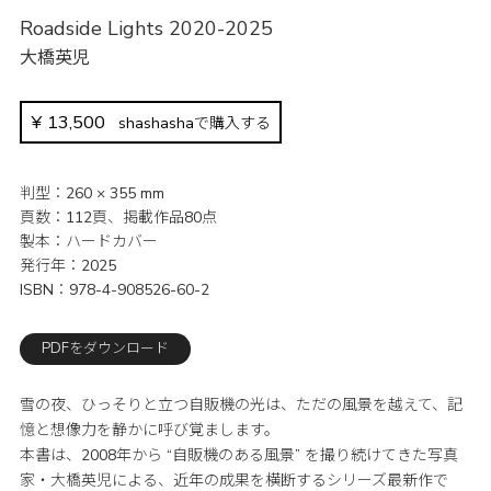
Roadside Lights 2020-2025
大橋英児
¥
13,500
shashashaで購入する
判型
260 × 355 mm
頁数
112頁、掲載作品80点
製本
ハードカバー
発行年
2025
ISBN
978-4-908526-60-2
PDFをダウンロード
雪の夜、ひっそりと立つ自販機の光は、ただの風景を越えて、記
憶と想像力を静かに呼び覚まします。
本書は、2008年から “自販機のある風景” を撮り続けてきた写真
家・大橋英児による、近年の成果を横断するシリーズ最新作で