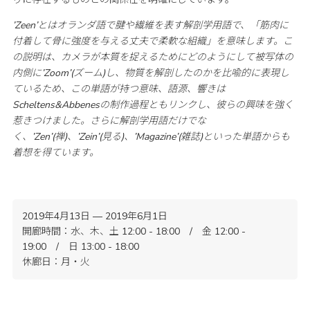
’Zeen’とはオランダ語で腱や繊維を表す解剖学用語で、「筋肉に
付着して骨に強度を与える丈夫で柔軟な組織」を意味します。こ
の説明は、カメラが本質を捉えるためにどのようにして被写体の
内側に’Zoom’(ズーム)し、物質を解剖したのかを比喩的に表現し
ているため、この単語が持つ意味、語源、響きは
Scheltens&Abbenesの制作過程ともリンクし、彼らの興味を強く
惹きつけました。さらに解剖学用語だけでな
く、’Zen’(禅)、’Zein’(見る)、’Magazine’(雑誌)といった単語からも
着想を得ています。
2019年4月13日 — 2019年6月1日
開廊時間：水、木、土 12:00 - 18:00 / 金 12:00 -
19:00 / 日 13:00 - 18:00
休廊日：月・火