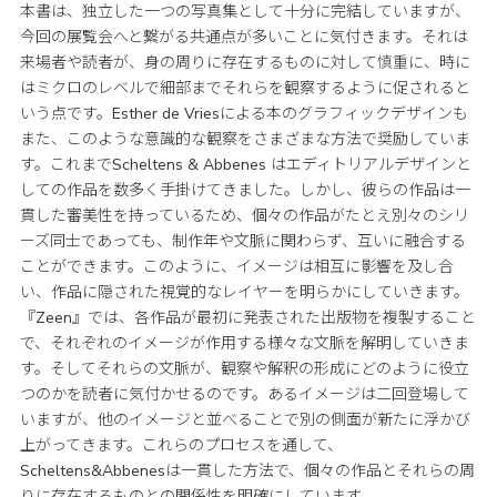
本書は、独立した一つの写真集として十分に完結していますが、
今回の展覧会へと繋がる共通点が多いことに気付きます。それは
来場者や読者が、身の周りに存在するものに対して慎重に、時に
はミクロのレベルで細部までそれらを観察するように促されると
いう点です。Esther de Vriesによる本のグラフィックデザインも
また、このような意識的な観察をさまざまな方法で奨励していま
す。これまでScheltens & Abbenes はエディトリアルデザインと
しての作品を数多く手掛けてきました。しかし、彼らの作品は一
貫した審美性を持っているため、個々の作品がたとえ別々のシリ
ーズ同士であっても、制作年や文脈に関わらず、互いに融合する
ことができます。このように、イメージは相互に影響を及し合
い、作品に隠された視覚的なレイヤーを明らかにしていきます。
『Zeen』では、各作品が最初に発表された出版物を複製すること
で、それぞれのイメージが作用する様々な文脈を解明していきま
す。そしてそれらの文脈が、観察や解釈の形成にどのように役立
つのかを読者に気付かせるのです。あるイメージは二回登場して
いますが、他のイメージと並べることで別の側面が新たに浮かび
上がってきます。これらのプロセスを通して、
Scheltens&Abbenesは一貫した方法で、個々の作品とそれらの周
りに存在するものとの関係性を明確にしています。