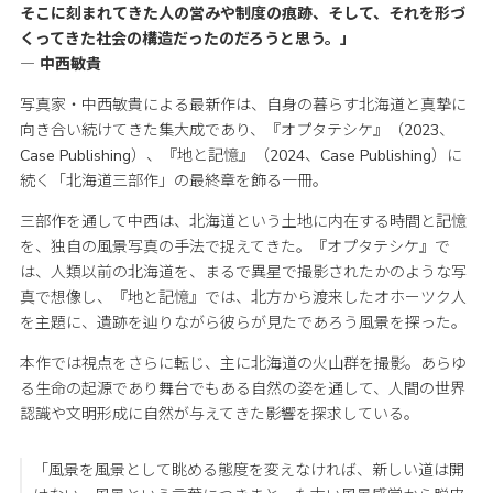
そこに刻まれてきた人の営みや制度の痕跡、そして、それを形づ
くってきた社会の構造だったのだろうと思う。」
― 中西敏貴
写真家・中西敏貴による最新作は、自身の暮らす北海道と真摯に
向き合い続けてきた集大成であり、『オプタテシケ』（2023、
Case Publishing）、『地と記憶』（2024、Case Publishing）に
続く「北海道三部作」の最終章を飾る一冊。
三部作を通して中西は、北海道という土地に内在する時間と記憶
を、独自の風景写真の手法で捉えてきた。『オプタテシケ』で
は、人類以前の北海道を、まるで異星で撮影されたかのような写
真で想像し、『地と記憶』では、北方から渡来したオホーツク人
を主題に、遺跡を辿りながら彼らが見たであろう風景を探った。
本作では視点をさらに転じ、主に北海道の火山群を撮影。あらゆ
る生命の起源であり舞台でもある自然の姿を通して、人間の世界
認識や文明形成に自然が与えてきた影響を探求している。
「風景を風景として眺める態度を変えなければ、新しい道は開