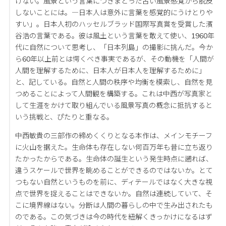
けない。風景という言葉につきまとった古い風景感覚から脱皮
しないことには。―日本人は意外に言葉を感覚的にうけとりや
すい」。日本人初のハッセルブラッド国際写真賞を受賞した濱
谷浩の言葉である。彼は風土という言葉を敢えて使い、1960年
代に自然について思考し、「日本列島」の撮影に挑んだ。今か
ら60年以上前とは愕くべき事実であるが、その動機を「人間が
人間を理解するために、日本人が日本人を理解するために」
と、記している。自然と人間の秩序や均衡を模索し、自然を見
つめることによって人間観を構築する。これは中西が写真家と
して生涯をかけて取り組んでいる風景写真の概念に抵抗すると
いう挑戦と、ぴたりと重なる。
中西敏貴の三部作の締めくくりとなる本作は、メインモチーフ
に火山を据えた。生命体も存在しない何百万年も昔に立ち返り
たかったからである。生命体の誕生という発生時点に遡れば、
違うスケールで世界を眺めることができるのではないか。とて
つもない自然というものを前に、ディテールではなく大きな視
点で世界を捉えることはできないか。自然は連続していて、そ
こに境界線はない。分断は人間の暮らしの中で生み出されたも
のである。この気づきは今の時代を紐解くきっかけになるはず