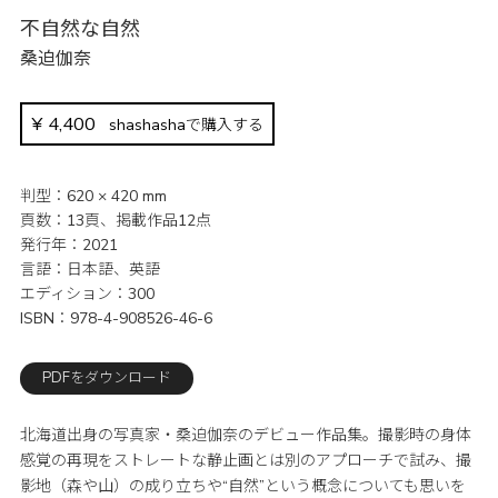
不自然な自然
桑迫伽奈
¥
4,400
shashashaで購入する
判型
620 × 420 mm
頁数
13頁、掲載作品12点
発行年
2021
言語
日本語、英語
エディション
300
ISBN
978-4-908526-46-6
PDFをダウンロード
北海道出身の写真家・桑迫伽奈のデビュー作品集。撮影時の身体
感覚の再現をストレートな静止画とは別のアプローチで試み、撮
影地（森や山）の成り立ちや“自然”という概念についても思いを