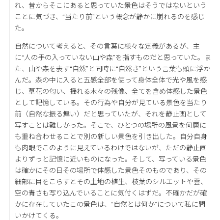
れ、昔からそこにあると思っていた景色はそうではないという
ことに気づき、“当たり前”という概念が静かに崩れるのを感じ
た。
自然について考えると、その言葉に様々な定義があるが、主
に“人の手の入っていない山や森”を指すものだと思っていた。ま
た、山や森を表す“自然”と同時に“自然さ”という言葉も頭に浮か
んだ。森の中に入ると五感全部を使って身体全体で光や風を感
じ、草花の匂い、揺れる木々の残像、全てを含め体感した景色
として記憶している。その行為や自分が見ている景色を当たり
前（自然な振る舞い）だと思っていたが、それを静止画として
写すことは難しかった。そこで、ひとつの場所の風景を何層に
も重ね合わせることで別の新しい景色を引き出した。自分自身
も肉眼でこのように見えているわけではないが、ただの静止画
よりずっと記憶に近いものになった。そして、写っている景色
は確かにその日その場所で体感した景色そのものであり、その
細部に目をこらすとその土地の植生、枝葉のシルエットや雲、
空の⻘さも写り込んでいることに気付くはずだ。不確かだが確
かに存在していたこの景色は、“自然とは何か”について私に問
いかけてくる。