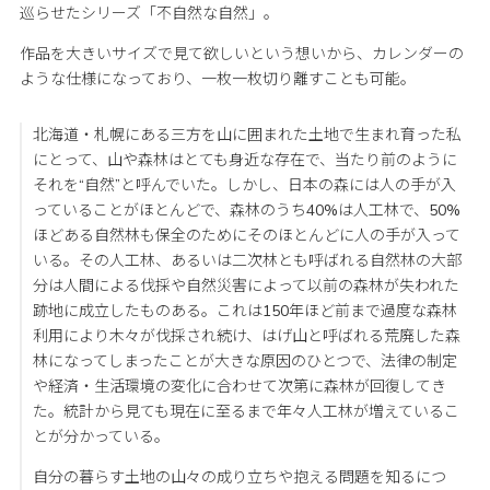
巡らせたシリーズ「不自然な自然」。
作品を大きいサイズで見て欲しいという想いから、カレンダーの
ような仕様になっており、一枚一枚切り離すことも可能。
北海道・札幌にある三方を山に囲まれた土地で生まれ育った私
にとって、山や森林はとても身近な存在で、当たり前のように
それを“自然”と呼んでいた。しかし、日本の森には人の手が入
っていることがほとんどで、森林のうち40%は人工林で、50%
ほどある自然林も保全のためにそのほとんどに人の手が入って
いる。その人工林、あるいは二次林とも呼ばれる自然林の大部
分は人間による伐採や自然災害によって以前の森林が失われた
跡地に成立したものある。これは150年ほど前まで過度な森林
利用により木々が伐採され続け、はげ山と呼ばれる荒廃した森
林になってしまったことが大きな原因のひとつで、法律の制定
や経済・生活環境の変化に合わせて次第に森林が回復してき
た。統計から見ても現在に至るまで年々人工林が増えているこ
とが分かっている。
自分の暮らす土地の山々の成り立ちや抱える問題を知るにつ