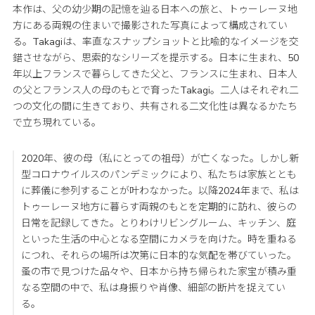
本作は、父の幼少期の記憶を辿る日本への旅と、トゥーレーヌ地
方にある両親の住まいで撮影された写真によって構成されてい
る。Takagiは、率直なスナップショットと比喩的なイメージを交
錯させながら、思索的なシリーズを提示する。日本に生まれ、50
年以上フランスで暮らしてきた父と、フランスに生まれ、日本人
の父とフランス人の母のもとで育ったTakagi。二人はそれぞれ二
つの文化の間に生きており、共有される二文化性は異なるかたち
で立ち現れている。
2020年、彼の母（私にとっての祖母）が亡くなった。しかし新
型コロナウイルスのパンデミックにより、私たちは家族ととも
に葬儀に参列することが叶わなかった。以降2024年まで、私は
トゥーレーヌ地方に暮らす両親のもとを定期的に訪れ、彼らの
日常を記録してきた。とりわけリビングルーム、キッチン、庭
といった生活の中心となる空間にカメラを向けた。時を重ねる
につれ、それらの場所は次第に日本的な気配を帯びていった。
蚤の市で見つけた品々や、日本から持ち帰られた家宝が積み重
なる空間の中で、私は身振りや肖像、細部の断片を捉えてい
る。