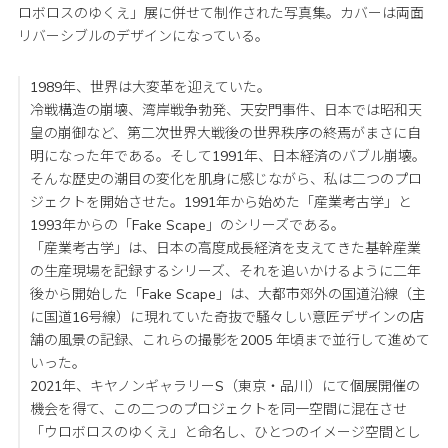
ロボロスのゆくえ」展に併せて制作された写真集。カバーは両面
リバーシブルのデザインになっている。
1989年、世界は大変革を迎えていた。
冷戦構造の崩壊、湾岸戦争勃発、天安門事件、日本では昭和天
皇の崩御など、第二次世界大戦後の世界秩序の終焉がまさに自
明になった年である。そして1991年、日本経済のバブル崩壊。
そんな歴史の潮目の変化を肌身に感じながら、私は二つのプロ
ジェクトを開始させた。1991年から始めた「産業考古学」と
1993年からの「Fake Scape」のシリーズである。
「産業考古学」は、日本の高度成長経済を支えてきた基幹産業
の生産現場を記録するシリーズ、それを追いかけるように二年
後から開始した「Fake Scape」は、大都市郊外の国道沿線（主
に国道16号線）に現れていた奇抜で騒々しい意匠デザインの店
舗の風景の記録、これらの撮影を2005 年頃まで並行して進めて
いった。
2021年、キヤノンギャラリーS（東京・品川）にて個展開催の
機会を得て、この二つのプロジェクトを同一空間に混在させ
「ウロボロスのゆくえ」と命名し、ひとつのイメージ空間とし