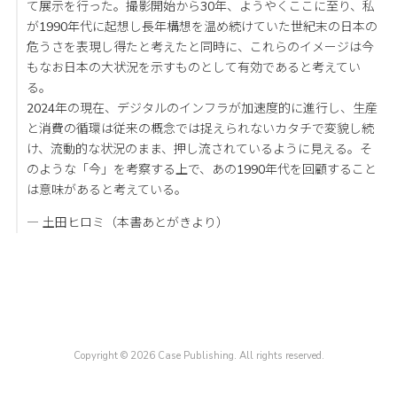
て展示を行った。撮影開始から30年、ようやくここに至り、私
が1990年代に起想し長年構想を温め続けていた世紀末の日本の
危うさを表現し得たと考えたと同時に、これらのイメージは今
もなお日本の大状況を示すものとして有効であると考えてい
る。
2024年の現在、デジタルのインフラが加速度的に進行し、生産
と消費の循環は従来の概念では捉えられないカタチで変貌し続
け、流動的な状況のまま、押し流されているように見える。そ
のような「今」を考察する上で、あの1990年代を回顧すること
は意味があると考えている。
― 土田ヒロミ（本書あとがきより）
Copyright © 2026 Case Publishing. All rights reserved.