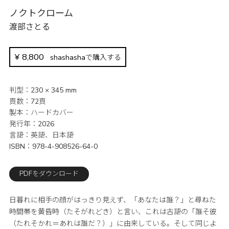
ノクトクローム
渡部さとる
¥
8,800
shashashaで購入する
判型
230 × 345 mm
頁数
72頁
製本
ハードカバー
発行年
2026
言語
英語、日本語
ISBN
978-4-908526-64-0
PDFをダウンロード
日暮れに相手の顔がはっきり見えず、「あなたは誰？」と尋ねた
時間帯を黄昏時（たそがれどき）と言い、これは古語の「誰そ彼
（たれそかれ＝あれは誰だ？）」に由来している。そして同じよ