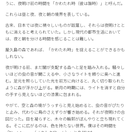
うに、夜明け前の時間を「かわたれ時（彼は誰時）」と呼んだ。
これらは昼と夜、夜と朝の境界を表している。
古来、日本では夜に禍々しいものが跋扈し、それらは夜明けとと
もに消えると考えられていた。しかし現代の都市生活において
は、夜と朝を分ける時間を感じることは難しい。
屋久島の森であれば、「かわたれ時」を捉えることができるかも
しれない。
夜が明ける前、まだ闇が支配する森へと足を踏み入れる。騒々し
いほどの虫の音が聞こえる中、小さなライトを頼りに奥へと進
む。足元を照らしていた光を前方に向けると、丸く切り取られた
ように森が浮かび上がる。新月の時期には、ライトを消すと自分
の手すら見えないほどの漆黒に包まれる。
やがて、空と森の境がうっすらと見え始めると、虫の音がぴたり
と止み、代わりに鳥のさえずりが響き始める。それが夜明けの合
図だった。目を凝らすと、木々の輪郭がぼんやりと立ち現れてく
る。そこに広がるのは、色を持たない世界。僕はその時間を