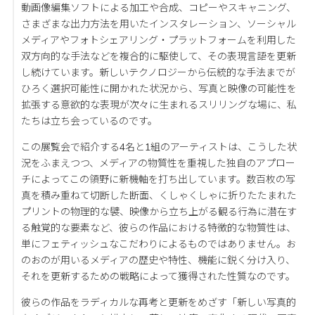
動画像編集ソフトによる加工や合成、コピーやスキャニング、
さまざまな出力方法を用いたインスタレーション、ソーシャル
メディアやフォトシェアリング・プラットフォームを利用した
双方向的な手法などを複合的に駆使して、その表現言語を更新
し続けています。新しいテクノロジーから伝統的な手法までが
ひろく選択可能性に開かれた状況から、写真と映像の可能性を
拡張する意欲的な表現が次々に生まれるスリリングな場に、私
たちは立ち会っているのです。
この展覧会で紹介する4名と1組のアーティストは、こうした状
況をふまえつつ、メディアの物質性を重視した独自のアプロー
チによってこの領野に新機軸を打ち出しています。数百枚の写
真を積み重ねて切断した断面、くしゃくしゃに折りたたまれた
プリントの物理的な襞、映像から立ち上がる観る行為に潜在す
る触覚的な要素など、彼らの作品における特徴的な物質性は、
単にフェティッシュなこだわりによるものではありません。お
のおのが用いるメディアの歴史や特性、機能に鋭く分け入り、
それを更新するための戦略によって獲得された性質なのです。
彼らの作品をラディカルな再考と更新をめざす「新しい写真的