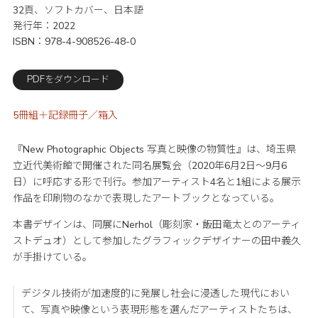
32頁、ソフトカバー、日本語
発行年
2022
ISBN
978-4-908526-48-0
PDFをダウンロード
5冊組＋記録冊子／箱入
『New Photographic Objects 写真と映像の物質性』は、埼玉県
立近代美術館で開催された同名展覧会（2020年6月2日〜9月6
日）に呼応する形で刊行。参加アーティスト4名と1組による展示
作品を印刷物のなかで表現したアートブックとなっている。
本書デザインは、同展にNerhol（彫刻家・飯田竜太とのアーティ
ストデュオ）として参加したグラフィックデザイナーの田中義久
が手掛けている。
デジタル技術が加速度的に発展し社会に浸透した現代におい
て、写真や映像という表現形態を選んだアーティストたちは、