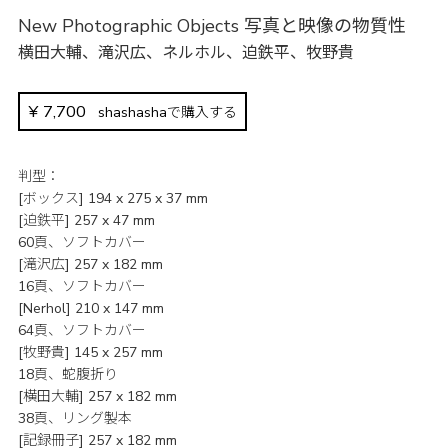
New Photographic Objects 写真と映像の物質性
横田大輔
、
滝沢広
、
ネルホル
、
迫鉄平
、
牧野貴
¥
7,700
shashashaで購入する
判型
[ボックス] 194 x 275 x 37 mm
[迫鉄平] 257 x 47 mm
60頁、ソフトカバー
[滝沢広] 257 x 182 mm
16頁、ソフトカバー
[Nerhol] 210 x 147 mm
64頁、ソフトカバー
[牧野貴] 145 x 257 mm
18頁、蛇腹折り
[横田大輔] 257 x 182 mm
38頁、リング製本
[記録冊子] 257 x 182 mm