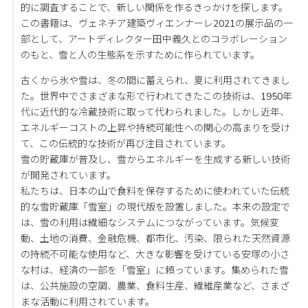
的に調査することで、新しい関係を作るきっかけを探します。
この書籍は、ヴェネチア建築ヴィエンナーレ2021の展示品の一
部として、アートディレクター田中義久とのコラボレーション
のもと、雪と人の生態系を示すために作られています。
古くから氷や雪は、冬の間に蓄えられ、夏に利用されてきまし
た。世界中でさまざまな形で行われてきたこの技術は、1950年
代に近代的な冷蔵技術に取って代わられました。しかし近年、
エネルギーコストの上昇や持続可能性への関心の高まりを受け
て、この伝統的な技術が再び注目されています。
雪の貯蔵庫が普及し、雪からエネルギーを生成する新しい技術
が開発されています。
私たちは、日本の山で食料を保存するために使われていた伝統
的な雪貯蔵庫「雪室」の現代版を設置しました。本来の設定で
は、雪の利用は繊細なシステムにつながっています。気候変
動、土地の消費、金融危機、都市化、汚染、限られた天然資源
の持続不可能な使用など、大きな影響を受けている安塚の小さ
な村は、経済の一部を「雪室」に頼っています。集められた雪
は、公共施設の空調、農業、食料生産、繊維産業など、さまざ
まな活動に利用されています。