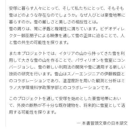
安塚に暮らす人々にとって、そして私たちにとって、そもそも
雪はどのような存在なのでしょうか。なぜ人びとは豪雪地帯に
暮らすのか。雪の厳しさと美しさの相反性とは。
雪の周りは、常に矛盾と複雑性に満ちています。ビデオディレ
クター御巫朋子による映像を通して雪の正体に迫ることで、人
と雪の共生の可能性を探ります。
また本プロジェクトでは、イタリアの山から持ってきた雪を利
用して大きな雪の山を作ることで、パヴィリオンを雪室にコン
バージョンし、雪の新しい利用法の開発や雪に適用する新しい
技術の研究を行います。雪山はスノーエンジニアの伊藤親臣と
のコラボレーションであり、温湿度計を用いた観測と分析はミ
ラノ大学環境科学政策学部とのコラボレーションです。
このプロジェクトを通して安塚を始めとした豪雪地帯におい
て、外皮の断熱が不十分な既存建物を、将来的に雪室として活
用する可能性を探ります。
― 本書冒頭文章の日本語文