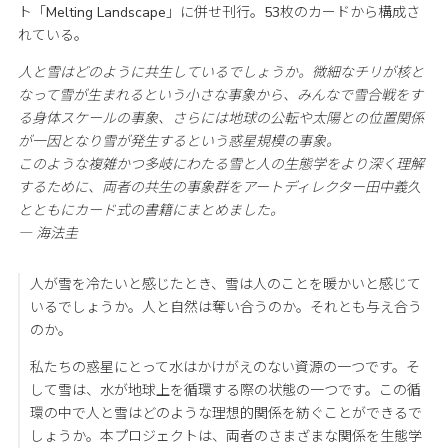
ト「Melting Landscape」に併せ刊行。53枚のカードから構成さ
れている。
人と雪はどのように共生しているでしょうか。微細なチリが核と
なって雪が生まれるという小さな事象から、みんなで雪合戦をす
る身体スケールの事象、さらには地球の公転や太陽との位置関係
が一因となり雪が発生するという惑星規模の事象。
このような複雑かつ多岐にわたる雪と人の生態学をより深く理解
するために、両者の共生の事象群をアートディレクター田中義久
とともにカード式の書籍にまとめました。
― 海法圭
人が雪を冷たいと感じたとき、雪は人のことを暖かいと感じて
いるでしょうか。人と自然は奪い合うのか。それとも与え合う
のか。
私たちの惑星にとって水はかけがえのない資源の一つです。そ
して雪は、水が地球上を循環する際の状態の一つです。この循
環の中で人と雪はどのような理想的関係を紡ぐことができるで
しょうか。本プロジェクトは、両者のさまざまな関係を生態学