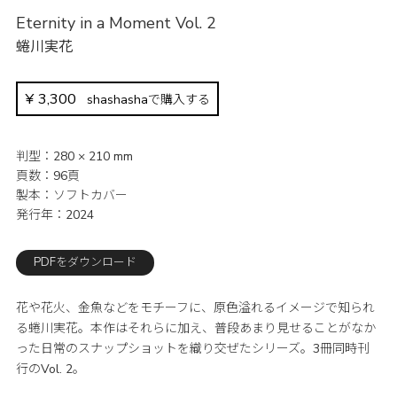
Eternity in a Moment Vol. 2
蜷川実花
¥
3,300
shashashaで購入する
判型
280 × 210 mm
頁数
96頁
製本
ソフトカバー
発行年
2024
PDFをダウンロード
花や花火、金魚などをモチーフに、原色溢れるイメージで知られ
る蜷川実花。本作はそれらに加え、普段あまり見せることがなか
った日常のスナップショットを織り交ぜたシリーズ。3冊同時刊
行のVol. 2。