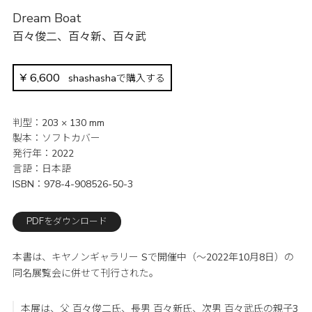
Dream Boat
百々俊二
、
百々新
、
百々武
¥
6,600
shashashaで購入する
判型
203 × 130 mm
製本
ソフトカバー
発行年
2022
言語
日本語
ISBN
978-4-908526-50-3
PDFをダウンロード
本書は、キヤノンギャラリー Sで開催中（〜2022年10月8日）の
同名展覧会に併せて刊行された。
本展は、父 百々俊二氏、長男 百々新氏、次男 百々武氏の親子3