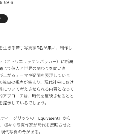
6-59-6
ド
り
を生きる若手写真家5名が集い、制作し
n Backer（アトリエリッケンバッカー）に所属
通じて個人と世界の関わりを問い直
び上がるテーマや疑問を表現していま
の独自の視点が集まり、現代社会におけ
性について考えさせられる内容となって
的アプローチは、時代を反映させるとと
を提示しているでしょう。
ィーグリッツの「Equivalent」から
今、様々な写真作家が時代を反映させた
し現代写真の今がある。