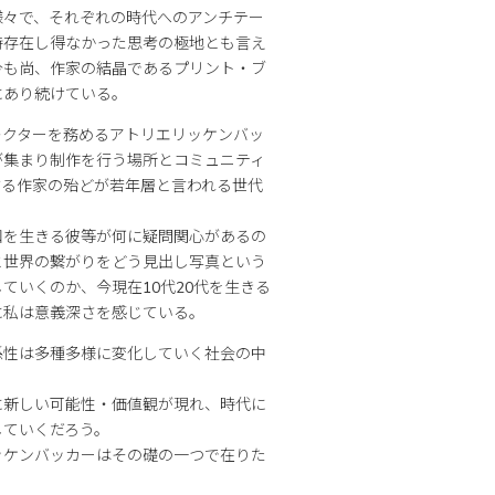
様々で、それぞれの時代へのアンチテー
時存在し得なかった思考の極地とも言え
今も尚、作家の結晶であるプリント・ブ
にあり続けている。
レクターを務めるアトリエリッケンバッ
が集まり制作を行う場所とコミュニティ
する作家の殆どが若年層と言われる世代
和を生きる彼等が何に疑問関心があるの
と世界の繋がりをどう見出し写真という
ていくのか、今現在10代20代を生きる
に私は意義深さを感じている。
係性は多種多様に変化していく社会の中
に新しい可能性・価値観が現れ、時代に
していくだろう。
ッケンバッカーはその礎の一つで在りた