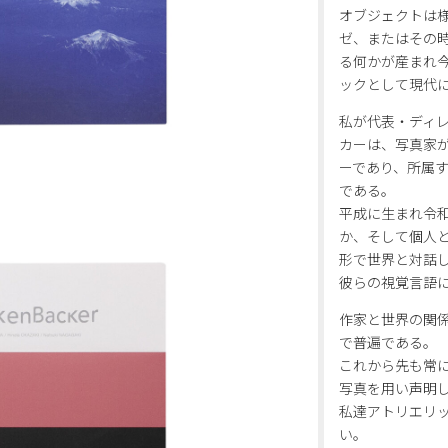
オブジェクトは
ゼ、またはその
る何かが産まれ
ックとして現代
私が代表・ディ
カーは、写真家
ーであり、所属
である。
平成に生まれ令
か、そして個人
形で世界と対話し
彼らの視覚言語
作家と世界の関
で普遍である。
これから先も常
写真を用い声明
私達アトリエリ
い。