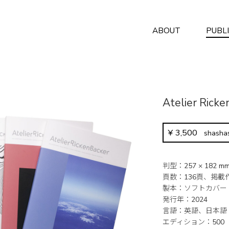
ABOUT
PUBL
Atelier Ricke
¥
3,500
shas
判型
257 × 182 m
頁数
136頁、掲載
製本
ソフトカバー
発行年
2024
言語
英語、日本語
エディション
500