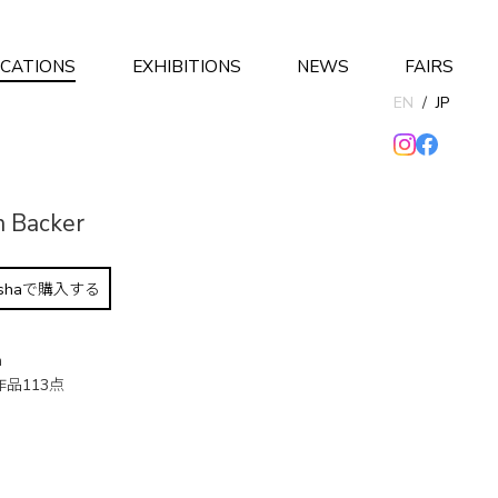
ICATIONS
EXHIBITIONS
NEWS
FAIRS
EN
/
JP
n Backer
hashaで購入する
m
作品113点