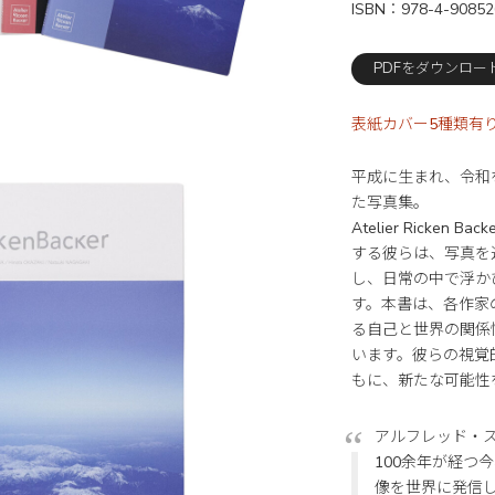
ISBN
978-4-90852
PDFをダウンロー
表紙カバー5種類有
平成に生まれ、令和
た写真集。
Atelier Ricke
する彼らは、写真を
し、日常の中で浮か
す。本書は、各作家
る自己と世界の関係
います。彼らの視覚
もに、新たな可能性
アルフレッド・ステ
100余年が経つ
像を世界に発信