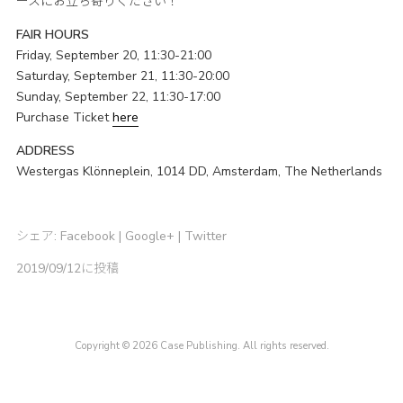
ースにお立ち寄りください！
FAIR HOURS
Friday, September 20, 11:30-21:00
Saturday, September 21, 11:30-20:00
Sunday, September 22, 11:30-17:00
Purchase Ticket
here
ADDRESS
Westergas Klönneplein, 1014 DD, Amsterdam, The Netherlands
シェア:
Facebook
|
Google+
|
Twitter
2019/09/12に投稿
Copyright © 2026 Case Publishing. All rights reserved.