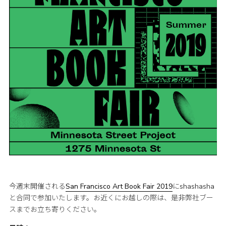
今週末開催される
San Francisco Art Book Fair 2019
にshashasha
と合同で参加いたします。お近くにお越しの際は、是非弊社ブー
スまでお立ち寄りください。