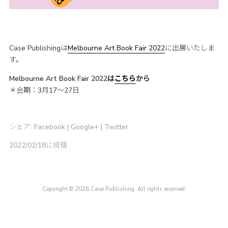
Case Publishingは
Melbourne Art Book Fair 2022
に出展いたしま
す。
Melbourne Art Book Fair 2022は
こちら
から
＊会期：3月17〜27日
シェア:
Facebook
|
Google+
|
Twitter
2022/02/18に投稿
Copyright © 2026 Case Publishing. All rights reserved.