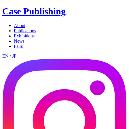
Case Publishing
About
Publications
Exhibitions
News
Fairs
EN
/
JP