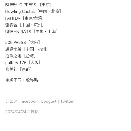
BUFFALO PRESS ［東京］
Howling Cactus［中国・北京］
FAHFDR［東京/台湾］
谜雾舍［中国・広州］
URBAN RATS［中国・上海］
305 PRESS［大阪］
邊緣地帶［中国・杭州］
沼澤之地［台湾］
gallery 176［大阪］
修美社［京都］
＊順不同・敬称略
シェア:
Facebook
|
Google+
|
Twitter
2024/04/24に投稿