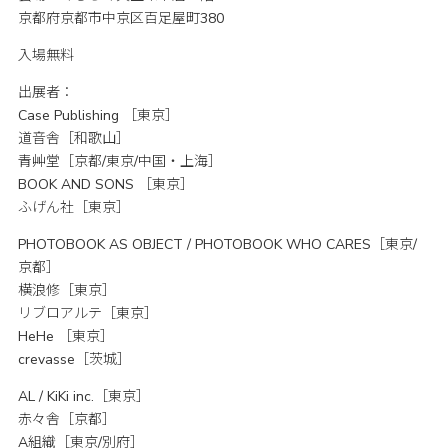
京都府京都市中京区百足屋町380
入場無料
出展者：
Case Publishing ［東京］
道音舎［和歌山］
青艸堂［京都/東京/中国・上海］
BOOK AND SONS ［東京］
ふげん社［東京］
PHOTOBOOK AS OBJECT / PHOTOBOOK WHO CARES［東京/
京都］
横浪修［東京］
リブロアルテ［東京］
HeHe ［東京］
crevasse［茨城］
AL / KiKi inc.［東京］
赤々舎［京都］
A組織［東京/別府］