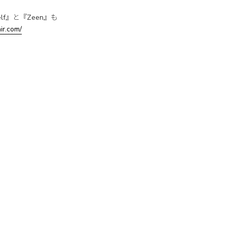
Self』と『Zeen』も
ir.com/