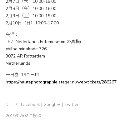
2月7日（木）10:00-19:00
2月8日（金）10:00-18:00
2月9日（土）10:00-19:00
2月10日（日）10:00-17:00
会場：
LP2 (Nederlands Fotomuseum の真横)
Wilhelminakade 326
3072 AR Rotterdam
Netherlands
一日券: 15ユーロ
https://hautephotographie.stager.nl/web/tickets/286267
シェア:
Facebook
|
Google+
|
Twitter
2019/02/02に投稿