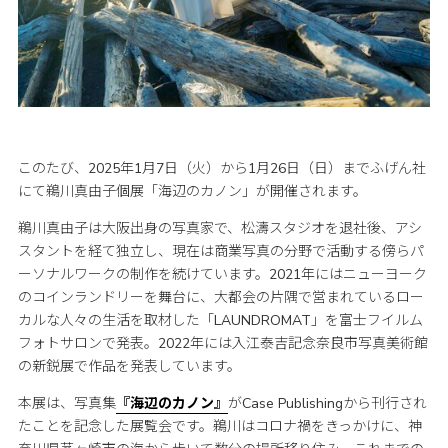
このたび、2025年1月7日（火）から1月26日（日）までふげん社
にて鵜川真由子個展「海辺のカノン」が開催されます。
鵜川真由子は大阪出身の写真家で、松濤スタジオを退社後、アシ
スタントを経て独立し、現在は商業写真の分野で活動する傍らパ
ーソナルワークの制作を続けています。2021年にはニューヨーク
のコインランドリーを舞台に、大都会の片隅で営まれているロー
カルな人々の生活を取材した「LAUNDROMAT」を富士フイルム
フォトサロンで発表。2022年には入江泰吉記念奈良市写真美術館
の新鋭展で作品を発表しています。
本展は、写真集
『海辺のカノン』
がCase Publishingから刊行され
たことを記念した展覧会です。鵜川はコロナ禍をきっかけに、神