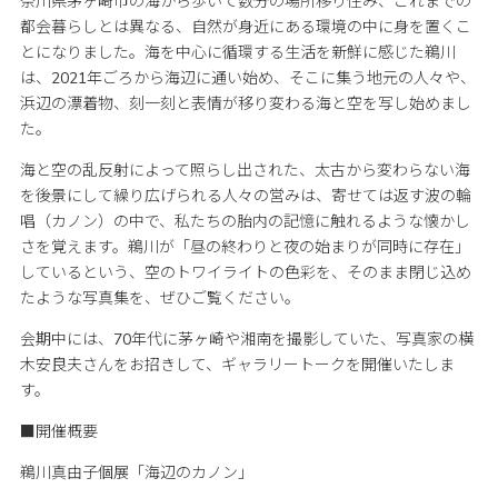
奈川県茅ヶ崎市の海から歩いて数分の場所移り住み、これまでの
都会暮らしとは異なる、自然が身近にある環境の中に身を置くこ
とになりました。海を中心に循環する生活を新鮮に感じた鵜川
は、2021年ごろから海辺に通い始め、そこに集う地元の人々や、
浜辺の漂着物、刻一刻と表情が移り変わる海と空を写し始めまし
た。
海と空の乱反射によって照らし出された、太古から変わらない海
を後景にして繰り広げられる人々の営みは、寄せては返す波の輪
唱（カノン）の中で、私たちの胎内の記憶に触れるような懐かし
さを覚えます。鵜川が「昼の終わりと夜の始まりが同時に存在」
しているという、空のトワイライトの色彩を、そのまま閉じ込め
たような写真集を、ぜひご覧ください。
会期中には、70年代に茅ヶ崎や湘南を撮影していた、写真家の横
木安良夫さんをお招きして、ギャラリートークを開催いたしま
す。
■開催概要
鵜川真由子個展「海辺のカノン」