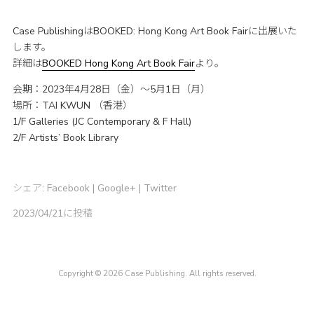
Case PublishingはBOOKED: Hong Kong Art Book Fairに出展いた
します。
詳細は
BOOKED Hong Kong Art Book Fair
より。
会期：2023年4月28日（金）〜5月1日（月）
場所：TAI KWUN （香港）
1/F Galleries (JC Contemporary & F Hall)
2/F Artists’ Book Library
シェア:
Facebook
|
Google+
|
Twitter
2023/04/21に投稿
Copyright © 2026 Case Publishing. All rights reserved.