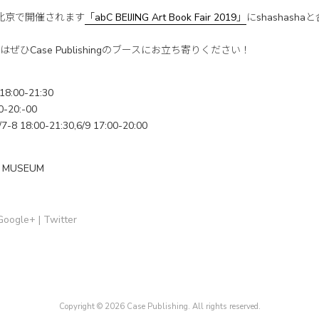
ng は北京で開催されます
「abC BEIJING Art Book Fair 2019」
にshashash
ひCase Publishingのブースにお立ち寄りください！
:00-21:30
0-20:-00
18:00-21:30,6/9 17:00-20:00
T MUSEUM
Google+
|
Twitter
Copyright © 2026 Case Publishing. All rights reserved.