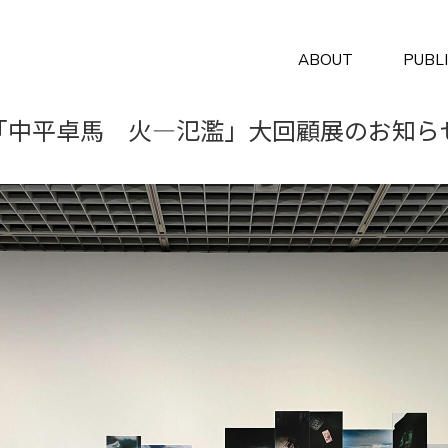
ABOUT
PUBL
「中平卓馬 火―氾濫」大回顧展のお知ら