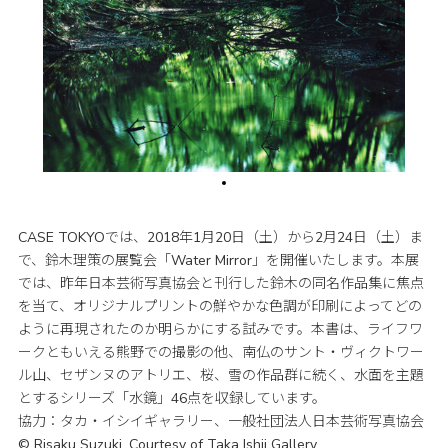
CASE TOKYOでは、2018年1月20日（土）から2月24日（土）ま
で、鈴木理策の展覧会「Water Mirror」を開催いたします。本展
では、昨年日本芸術写真協会と刊行した鈴木の同名作品集に焦点
を当て、オリジナルプリントの鮮やかな色調が印刷によってどの
ように再現されたのか明らかにする試みです。本書は、ライフワ
ークともいえる熊野での撮影の他、南仏のサント・ヴィクトワー
ル山、セザンヌのアトリエ、桜、雪の作品群に続く、水面を主題
とするシリーズ「水鏡」46点を収録しています。
協力：タカ・イシイギャラリー、一般社団法人日本芸術写真協会
© Risaku Suzuki, Courtesy of Taka Ishii Gallery