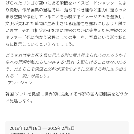
げられたリンゴが空中にある瞬間をハイスピードシャッターによ
り撮影。作品編集の過程では、落ちるべき運命と重力に逆らった
まま空間が停止していることを示唆するイメージのみを選択し、
文脈が失われた瞬間に生み出される超越性を露わにしようと試て
います。それは祖父の死を境に作家のなかに芽生えた死生観のメ
タファー「死に向かう過程としての生」を、写真という形で私た
ちに提示しているといえるでしょう。
どうすれば生と死を目に見える形に置き換えられるのだろうか？
生への理解が私たちに内在する“恐れ”を和らげることはないだろ
う、だからこそ偶然と必然が運命のように交差する時に生み出さ
れる「一瞬」が美しい。
−アン・ジュン
韓国 ソウルを拠点に世界的に活動する作家の国内初個展をどうか
お見逃しなく。
2018年12月15日 — 2019年2月2日