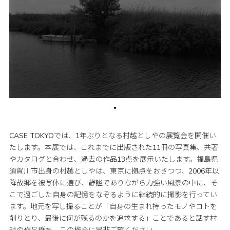
CASE TOKYOでは、1年ぶりとなる村越としやの展覧会を開催い
たします。本展では、これまでに出版された11冊の写真集、共著
やカタログと合わせ、過去の作品13点を展示いたします。福島県
須賀川市出身の村越としやは、東京に拠点をおきつつ、2006年以
降故郷を被写体に選び、静謐でありながら力強い風景の中に、そ
こで過ごした自身の記憶をなぞるように継続的に撮影を行ってい
ます。地元を写し撮ることが「自身の生まれ持ったモノやコトを
削りとり、最後に何が残るのかを追求する」ことであると話す村