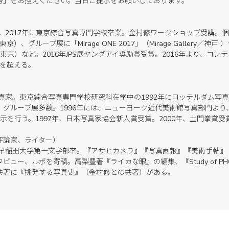
号」をお控えください。当日ご提示をお願いしております。
。2017年に東京綜合写真専門学校卒業。金村修ワークショップ受講。個展に「B
te／東京）、グループ展に「Mirage ONE 2017」（Mirage Gallery／神戸 ）
ery ／ 東京）など。2016年JPS展ヤングアイ奨励賞受賞。2016年より、
点を超える。
写真家。東京綜合写真専門学校研究科在学中の1992年にロッテルダム写
、グループ展多数。1996年には、ニューヨーク近代美術館写真部門より
示を行う。1997年、日本写真家協会新人賞受賞。2000年、土門拳賞受
評論家、ライター）
。早稲田大学第一文学部卒。『アサヒカメラ』『写真画報』『美術手帖』
ュー、ルポを寄稿。高梨豊著『ライカな眼』の編集、『Study of PH
共著に『挑発する写真史』（金村修との共著）がある。