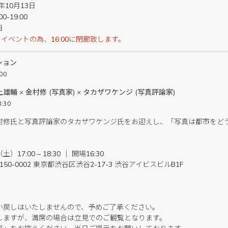
8年10月13日
-19:00
日
イベントの為、16:00に閉廊致します。
ション
00
輔 × 金村修 (写真家) × タカザワケンジ (写真評論家)
:30
村修氏と写真評論家のタカザワケンジ氏をお迎えし、「写真は都市をど
17:00 – 18:30 ｜ 開場16:30
〒150-0002 東京都渋谷区渋谷2-17-3 渋谷アイビスビルB1F
い戻しはいたしませんので、予めご了承ください。
しますが、満席の場合は立見でのご観覧となります。