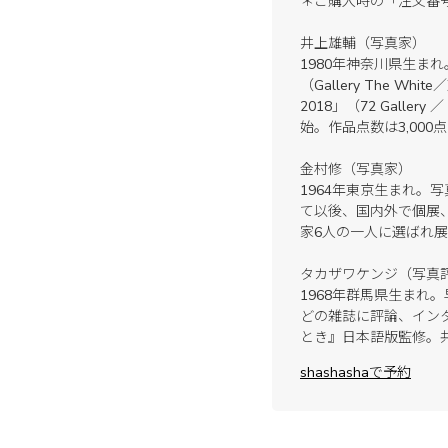
＊ご購入時の「注文番
井上雄輔（写真家）
1980年神奈川県生まれ
（Gallery The Whi
2018」（72 Gall
始。作品点数は3,000
金村修（写真家）
1964年東京生まれ。
て以後、国内外で個展
家6人の一人に選ばれ展
タカザワケンジ（写真
1968年群馬県生まれ
どの雑誌に評論、インタビ
とき』日本語版監修。
shashashaで予約