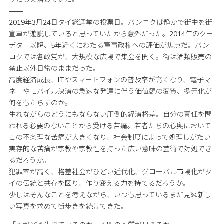
——
2019年3月24日タイ総選挙の投票日。バンコクは静かで街中を街
宣車が遊説していると思っていたから意外だった。2014年のクー
デター以降、5年近くにわたる軍事政権への評価が焦点だ。バン
コクでは各政党が、大規模な広場で集会を開く。街は酒類販売の
禁止以外日常のままだった。
高度経済成長、ITやスマートフォンの普及率が高くなり、電子マ
ネーやモバイル決済の急速な発達に伴う価値観の変質、多元化が
何をもたらすのか。
生れながらのどうにもならない圧倒的経済格差。自分の責任を問
われる必要のないことから受ける苦痛。若者たちの心奥において
この不条理な苦痛が大きくなり、社会制度によって処理しがたい
実存的な苦痛が宗教や宗教性を持った広い意味の芸術で対処でき
るだろうか。
犯罪率が高く、格差社会がひどい近代化、グローバル市場化がタ
イの伝統と共存を図り、作り変える力を持てるだろうか。
少しはそんなことを考えながら、いつも思っているまだ見ぬ新し
い写真を求めて街歩きを続けてきた。