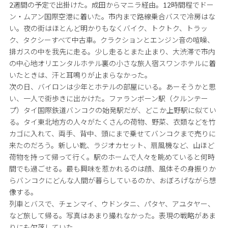
2週間の予定で出掛けた。成田からマニラ経由。12時間程でドー
ン・ムアン国際空港に着いた。市内まで路線乗合バスで冷房はな
い。夜の街はほとんど明かりもなくバイク、トクトク、トラッ
ク、タクシーすべて中古車。クラクションとエンジン音の喧噪、
排ガスの中を我先に走る。少し走るとまた止まり、大渋滞で市内
の中心地オリエンタルホテル裏の小さな旅人宿スワンホテルに着
いたときは、汗と耳鳴りが止まらなかった。
次の日、バイロンは少年とホテルの部屋にいる。あーそうかと思
い、一人で街歩きに出かけた。ファランボーン駅（クルンテー
プ）タイ国際鉄道バンコクの始発駅だが、どこか上野駅に似てい
る。タイ東北地方の人々がたくさんの荷物、野菜、衣類などを竹
カゴに入れて、両手、背中、頭にまで乗せてバンコクまで売りに
来たのだろう。新しい靴、ラジオカセット、扇風機など、山ほど
荷物を持って帰って行く。駅のホームで人々を眺めていると何時
間でも過ごせる。最も興味を惹かれるのは顔、風体その身振りか
らバンコクにどんな人間が暮らしているのか、おぼろげながら想
像する。
列車とバスで、チェンマイ、ウドンタニ、パタヤ、アユタヤー、
など旅して帰る。写真はあまり撮れなかった。表現の戦略があま
りにも欠落していた。