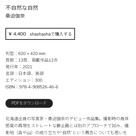
不自然な自然
桑迫伽奈
¥
4,400
shashashaで購入する
判型
620 × 420 mm
頁数
13頁、掲載作品12点
発行年
2021
言語
日本語、英語
エディション
300
ISBN
978-4-908526-46-6
PDFをダウンロード
北海道出身の写真家・桑迫伽奈のデビュー作品集。撮影時の身体
感覚の再現をストレートな静止画とは別のアプローチで試み、撮
影地（森や山）の成り立ちや“自然”という概念についても思いを