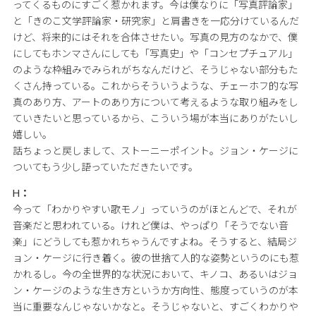
ってくるものにすごく惹かれます。今は僕なりに「写真評論家」
と「きのこ文学評論家・研究家」と肩書きを一応分けているんだ
けど、将来的にはそれを合体させたい。写真の見方のなかで、僕
にしてもホンマさんにしても「写真史」や「コンセプチュアル」
のような枠組みでみられがちなんだけど、そうじゃない部分もた
くさん持っている。これからそういうような、チェーホフ的な写
真のあり方、アートのあり方について考えるような取り組みをし
ていきたいと思っているから、こういう場が本当にありがたいし
嬉しい。
話ちょっと戻しまして、ストーニーポイント。ジョン・ケージに
ついてもう少し語っていただきたいです。
H：
今って「わかりやすい歌モノ」っていうのがほとんどで、それが
音楽だと思われている。けれど僕は、やっぱり「そうでない音
楽」にどうしても惹かれちゃうんですよね。そうすると、結局ジ
ョン・ケージに行き着く。彼の世捨て人的な姿勢というのにも惹
かれるし。今の全世界的な状況において、キノコ、あるいはジョ
ン・ケージのような生き方というか方向性、態度っていうのが本
当に重要なんじゃないかなと。そうじゃないと、すごくわかりや