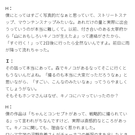
H：
僕にとってはすごく写真的だなぁと思っていて、ストリートスナ
ップ、マウンテンスナップみたいな。あれだけの量と実際に出会
うっていうのが本当に難しくて。以前、付き合いのある太宰府か
ら「山におもしろいキノコが生えたよ」って連絡がきたから、
「すぐ行く！」って2日後に行ったら全然ないんですよ。前日に雨
が降って流れちゃった。
Ｉ：
その話って本当にあって。森でキノコがあるなってそこに行くと
もうないんだよね。「撮るのも本当に大変だっただろうなぁ」と
思いながら、「すごい、こんなのみたいなぁ」ってうらやましく
てしょうがない。
そもそもホンマさんはなぜ、キノコにハマっていったのか？
H：
僕の作品は「ちゃんとコンセプトがあって、戦略的に撮られてい
る」って言われがちなんですけど、実際は直感的なところがあっ
て。キノコに関しても、理由なく惹かれました。
ロシア文学の沼野充義さんがチェーホフの新訳の本を出したとき