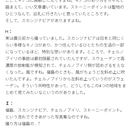
ここでキノコに開眼したんですよね。キノコのあり方をちゃんと
踏まえて、いい文章書いています。ストーニーポイントは聖地の
ひとつなんで、巡礼に行きたいと思っていたところです。
そして、スカンジナビアがありますよね。
H：
実は震災前から撮っていました。スカンジナビアは日本と同じく
らい多様なキノコがあり、かつ住んでいるひとたちの生活の一部
になっているほど、特別な想いがあります。ところで、チェルノ
ブイリの事故は最初隠蔽されていたんですが、スウェーデンで高
濃度の放射能が検知されて、チェルノブイリ側が認めざるをえな
くなった。風ですね。福島のときも、風がちょうど左斜め上に吹
いたんですよ。チェルノブイリから左斜め上っていうのがスウェ
ーデン。そういう共時性があって、どうしてもこの4つの地域をま
とめて見てみたいなというのがありました。
Ｉ：
福島、スカンジナビア、チェルノブイリ、ストーニーポイント。
という流れでできあがった写真集なのですね。
撮り方は福島の…？