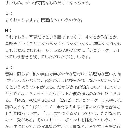
すいもの、かつ保守的なものだけになっちゃう。
Ｉ：
よくわかりますよ。閉塞的っていうのかな。
H：
それはもう、写真だけという話ではなくて、社会とか政治とか、
全部そういうことになっちゃうんじゃないかな。無駄な抵抗かも
しれませんけれども、ちょっとの耳のなかに「ジョン・ケージ」
っていう響きを残していただけたら嬉しいです。
Ｉ：
音楽に限らず、彼の自由で伸びやかな思考は、論理的な堅い方向
に行くんじゃなくて、菌糸のように枝分かれしながら広がってい
くというような方向がある。だから彼は必然的にキノコにハマっ
たんですよ。ちょっとしたウィットが彼の作品のなかに感じられ
る。『MUSHROOM BOOK』（1972）はジョン・ケージの書いた
詩のようなことばと、キノコ専門家の画家が描いた図像を合体さ
せた素晴らしい本。「ここまでつくるか」っていう、ただならぬ
キノコ愛がある。そのストーニーポイントを捉えたということ
が、僕にとってこの写真集のすごく大事なところです。実際に行