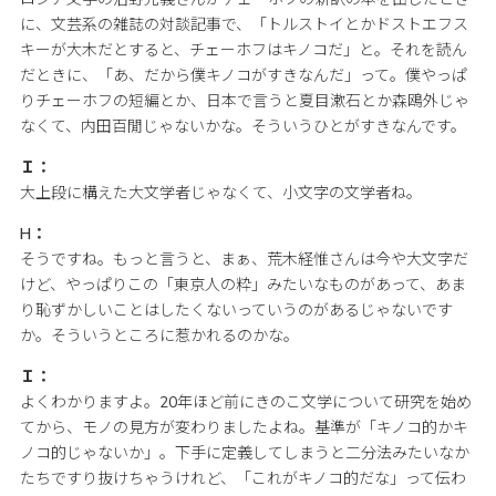
に、文芸系の雑誌の対談記事で、「トルストイとかドストエフス
キーが大木だとすると、チェーホフはキノコだ」と。それを読ん
だときに、「あ、だから僕キノコがすきなんだ」って。僕やっぱ
りチェーホフの短編とか、日本で言うと夏目漱石とか森鴎外じゃ
なくて、内田百閒じゃないかな。そういうひとがすきなんです。
Ｉ：
大上段に構えた大文学者じゃなくて、小文字の文学者ね。
H：
そうですね。もっと言うと、まぁ、荒木経惟さんは今や大文字だ
けど、やっぱりこの「東京人の粋」みたいなものがあって、あま
り恥ずかしいことはしたくないっていうのがあるじゃないです
か。そういうところに惹かれるのかな。
Ｉ：
よくわかりますよ。20年ほど前にきのこ文学について研究を始め
てから、モノの見方が変わりましたよね。基準が「キノコ的かキ
ノコ的じゃないか」。下手に定義してしまうと二分法みたいなか
たちですり抜けちゃうけれど、「これがキノコ的だな」って伝わ