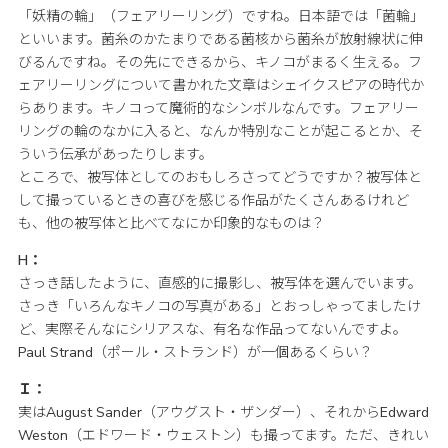
「妖精の輪」（フェアリーリング）ですね。日本語では「菌輪」
といいます。菌糸のかたまりである菌核から菌糸が放射線状に伸
びるんですね。その先にできるから、キノコがまるく生える。フ
ェアリーリングについて書かれた文章はシェイクスピアの時代か
らあります。キノコって魔術的なシンボルなんです。フェアリー
リングの輪のなかに入ると、なんか特別なことが起こるとか、そ
ういう伝承があったりします。
ところで、被写体としてのおもしろさってどうですか？被写体と
して撮っているときの喜びを感じる作品がたくさんあるけれど
も、他の被写体と比べてなにか印象的なものは？
H：
さっき話したように、直感的に撮影し、被写体を選んでいます。
さっき「いろんなキノコの写真がある」とおっしゃってましたけ
ど、実際そんなにシリアスな、有名な作品ってないんですよ。
Paul Strand（ポール・ストランド）が一個あるくらい？
Ｉ：
実はAugust Sander（アウグスト・ザンダー）、それからEdward
Weston（エドワード・ウェストン）も撮ってます。ただ、きれい