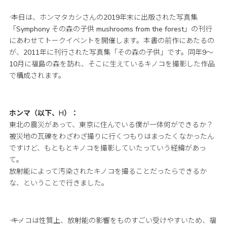
―― 本日は、ホンマタカシさんの2019年末に出版された写真集
「Symphony その森の子供 mushrooms from the forest」の刊行
にあわせてトークイベントを開催します。本書の前作にあたるの
が、2011年に刊行された写真集「その森の子供」です。同年9～
10月に福島の森を訪れ、そこに生えているキノコを撮影した作品
で構成されます。
ホンマ（以下、H）：
東北の震災があって、東京に住んでいる僕が一体何ができるか？
被災地の瓦礫をわざわざ撮りに行くつもりはまったくなかったん
ですけど、もともとキノコを撮影していたっていう経緯があっ
て。
放射能によって汚染されたキノコを撮ることだったらできるか
な、ということで行きました。
―― キノコは性質上、放射能の影響をものすごい受けやすいため、福