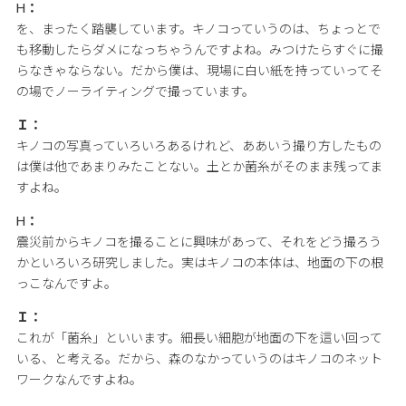
H：
を、まったく踏襲しています。キノコっていうのは、ちょっとで
も移動したらダメになっちゃうんですよね。みつけたらすぐに撮
らなきゃならない。だから僕は、現場に白い紙を持っていってそ
の場でノーライティングで撮っています。
Ｉ：
キノコの写真っていろいろあるけれど、ああいう撮り方したもの
は僕は他であまりみたことない。土とか菌糸がそのまま残ってま
すよね。
H：
震災前からキノコを撮ることに興味があって、それをどう撮ろう
かといろいろ研究しました。実はキノコの本体は、地面の下の根
っこなんですよ。
Ｉ：
これが「菌糸」といいます。細長い細胞が地面の下を這い回って
いる、と考える。だから、森のなかっていうのはキノコのネット
ワークなんですよね。