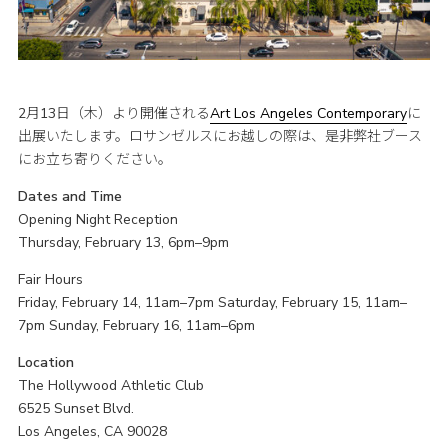
2月13日（木）より開催される
Art Los Angeles Contemporary
に
出展いたします。ロサンゼルスにお越しの際は、是非弊社ブース
にお立ち寄りください。
Dates and Time
Opening Night Reception
Thursday, February 13, 6pm–9pm
Fair Hours
Friday, February 14, 11am–7pm Saturday, February 15, 11am–
7pm Sunday, February 16, 11am–6pm
Location
The Hollywood Athletic Club
6525 Sunset Blvd.
Los Angeles, CA 90028