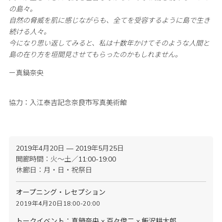
の島々。
自然の脅威を肌に感じながらも、全てを受容するように島で生き
続ける人々。
今になり思い返してみると、私は十数年かけてそのような人間と
島の在り方を垣間見させてもらったのかもしれません。
ー真鍋奈央
協力：入江泰吉記念奈良市写真美術館
2019年4月20日 — 2019年5月25日
開廊時間：火〜土／11:00-19:00
休廊日：月・日・祝祭日
オープニング・レセプション
2019年4月20日18:00-20:00
トークイベント：真鍋奈央 x 百々俊二 x 飯沢耕太郎