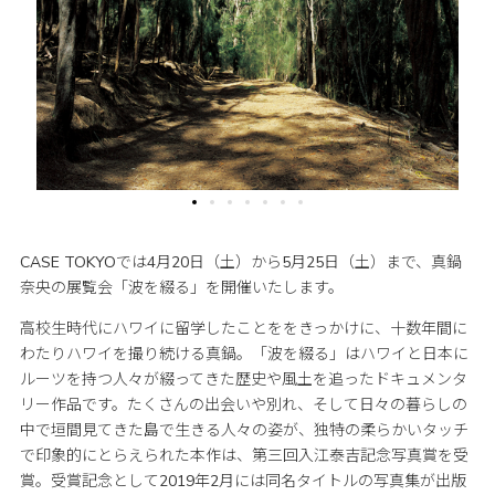
CASE TOKYOでは4月20日（土）から5月25日（土）まで、真鍋
奈央の展覧会「波を綴る」を開催いたします。
高校生時代にハワイに留学したことををきっかけに、十数年間に
わたりハワイを撮り続ける真鍋。「波を綴る」はハワイと日本に
ルーツを持つ人々が綴ってきた歴史や風土を追ったドキュメンタ
リー作品です。たくさんの出会いや別れ、そして日々の暮らしの
中で垣間見てきた島で生きる人々の姿が、独特の柔らかいタッチ
で印象的にとらえられた本作は、第三回入江泰吉記念写真賞を受
賞。受賞記念として2019年2月には同名タイトルの写真集が出版