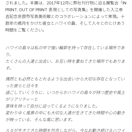
されました。本展は、2017年12月に弊社刊行物に迫る展覧会「IN
PRINT, OUT OF PRINT 表現としての写真集」を開催した入江泰
吉記念奈良市写真美術館とのコラボレーションによって実現。十
数年の歳月をかけた彼女とハワイの島、そして人々とのとけあう
時間をご覧ください。
ハワイの島々は私の中で強い輪郭を持って存在している場所であ
り、
たくさんの人達と出会い、お互い時を重ねてきた場所でもありま
す。
偶然とも必然ともとれるような出会いから大切な存在となってい
った彼らと日々を
過ごしていくうちに、いつからかハワイの島々が持つ歴史や風土
がリアリティーと
意味を持って自分に迫ってくるようになりました。
変わりゆく風景の中にも大切な人達が生きてきた時間や心の動き
が映っている、そんな風に思います。
人々が生きてきた時間を包含しながら、今なお動き続けるハワイ