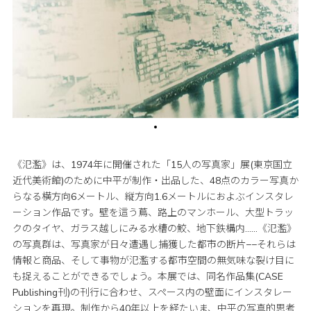
《氾濫》は、1974年に開催された「15人の写真家」展(東京国立
近代美術館)のために中平が制作・出品した、48点のカラー写真か
らなる横方向6メートル、縦方向1.6メートルにおよぶインスタレ
ーション作品です。壁を這う蔦、路上のマンホール、大型トラッ
クのタイヤ、ガラス越しにみる水槽の鮫、地下鉄構内......《氾濫》
の写真群は、写真家が日々遭遇し捕獲した都市の断片−−それらは
情報と商品、そして事物が氾濫する都市空間の無気味な裂け目に
も捉えることができるでしょう。本展では、同名作品集(CASE
Publishing刊)の刊行に合わせ、スペース内の壁面にインスタレー
ションを再現。制作から40年以上を経たいま、中平の写真的思考