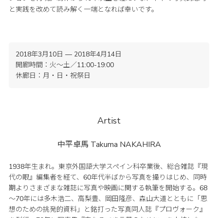
と実践を改めて読み解く一端となれば幸いです。
2018年3月10日 — 2018年4月14日
開廊時間：火〜土／11:00-19:00
休廊日：月・日・祝祭日
Artist
中平卓馬
Takuma NAKAHIRA
1938年生まれ。東京外国語大学スペイン科卒業後、総合雑誌『現
代の眼』編集者を経て、60年代半ばから写真を撮りはじめ、同時
期よりさまざまな雑誌に写真や映画に関する執筆を開始する。68
～70年には多木浩二、高梨豊、岡田隆彦、森山大道とともに「思
想のための挑発的資料」と銘打った写真同人誌『プロヴォーク』