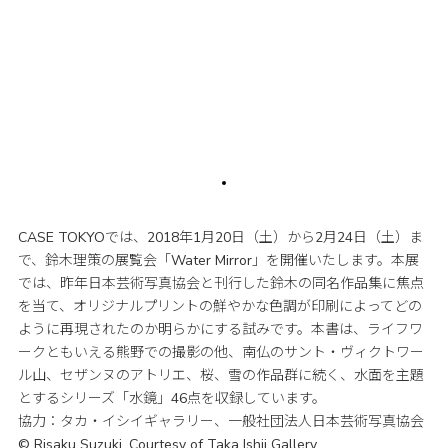
CASE TOKYOでは、2018年1月20日（土）から2月24日（土）ま
で、鈴木理策の展覧会「Water Mirror」を開催いたします。本展
では、昨年日本芸術写真協会と刊行した鈴木の同名作品集に焦点
を当て、オリジナルプリントの鮮やかな色調が印刷によってどの
ように再現されたのか明らかにする試みです。本書は、ライフワ
ークともいえる熊野での撮影の他、南仏のサント・ヴィクトワー
ル山、セザンヌのアトリエ、桜、雪の作品群に続く、水面を主題
とするシリーズ「水鏡」46点を収録しています。
協力：タカ・イシイギャラリー、一般社団法人日本芸術写真協会
© Risaku Suzuki, Courtesy of Taka Ishii Gallery