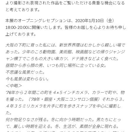
より撮影され表現された作品をご覧いただける貴重な機会になる
と考えております。
本展のオープニングレセプションは、2020年1月10日（金）
18:00-20:00に開催いたします。皆様のお越しを心よりお待ち申し
上げております。
大阪の下町に育った私には、新世界界隈はむかしから親しい場で
あった。少年のころ動物園、美術館、映画館などの帰りジャンジ
ャン横丁でころもの大きい串カツ、ドテ焼きなどよく食べた。
昼間から赤ら顔の男、いつも同じ場所に立っている女。
不思議な風景だった。
今も風景は変わらない。
＜中略＞
’76年から２年間この町を４×５インチカメラ、カラーで町や、物
を撮った。（’78年・銀座・大阪ニコンサロン個展）それから３、
４年３５ミリカメラを片手に町を歩きスナップを中心に撮影し
た。
何か物足りなさが残る。冬に向かう時期だった。男たちにとっ
て、厳しい時期を迎える。冬、生活が、素顔が全身に現れる。