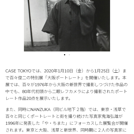
CASE TOKYOでは、2020年1月10日（金）から1月25日（土）ま
で百々俊二の特別展「大阪ポートレート」を開催いたします。本
展では、百々が1976年から大阪の新世界で撮影しつづけた作品の
中でも、80年代初頭から二眼レフカメラにより撮影されたポート
レート作品20点を展示いたします。
また、同時にNANZUKA（同ビル地下２階）では、東京・浅草で
百々と同じくポートレートと街を撮り続けた写真家鬼海弘雄が
1996年に発表した「や・ちまた」にフォーカスした展覧会が開催
されます。東京と大阪、浅草と新世界、同時期に２人の写真家に