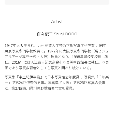
Artist
百々俊二
Shunji DODO
1947年大阪生まれ。九州産業大学芸術学部写真学科卒業 、同年
東京写真専門学校教員に。1972年に大阪写真専門学校（現ビジュ
アルアーツ専門学校・大阪）教員となり、1998年同校学校長に就
任。2015年には入江泰吉記念奈良市写真美術館館長に就任。写真
家であり写真教育者としても写真と関わり続けている。
写真集『楽土紀伊半島』で日本写真協会年度賞 、写真集『千年楽
土』で第24回伊奈信男賞。写真集『大阪』で第23回写真の会賞
と、第27回東川賞飛彈野数右衛門賞を受賞。