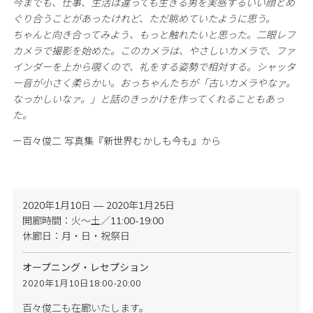
今までも、仕事、生活は違っても生きる男を実感するいい顔とめ
ぐり合うことがあったけれど、ただ眺めていたように思う。
ちゃんと向き合ってみよう、もっと触れたいと思った。二眼レフ
カメラで撮影を始めた。このカメラは、やさしいカメラで、ファ
インダーを上から覗くので、礼をする姿勢で相対する。シャッタ
ー音が小さく柔らかい。おっちゃんたちが「古いカメラやなァ。
なっかしいなァ。」と話のきっかけを作ってくれることもあっ
た。
ー百々俊二 写真集『新世界むかしも今も』から
2020年1月10日 — 2020年1月25日
開廊時間：火〜土／11:00-19:00
休廊日：月・日・祝祭日
オープニング・レセプション
2020年1月10日18:00-20:00
百々俊二も在廊いたします。