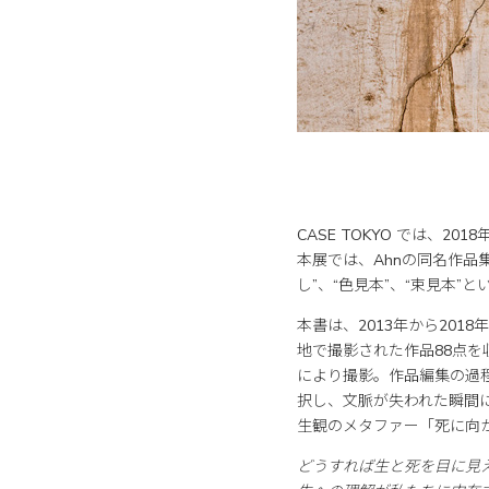
CASE TOKYO では、20
本展では、Ahnの同名作品集の
し”、“色見本”、“束見本
本書は、2013年から20
地で撮影された作品88点
により撮影。作品編集の過
択し、文脈が失われた瞬間
生観のメタファー「死に向
どうすれば生と死を目に見