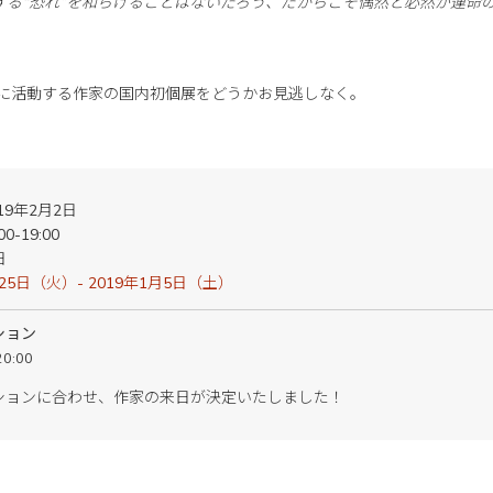
する“恐れ”を和らげることはないだろう、だからこそ偶然と必然が運命
的に活動する作家の国内初個展をどうかお見逃しなく。
019年2月2日
-19:00
日
25日（火）- 2019年1月5日（土）
ション
0:00
ションに合わせ、作家の来日が決定いたしました！