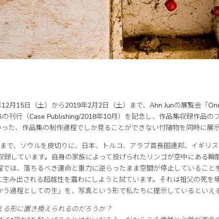
18年12月15日（土）から2019年2月2日（土）まで、Ahn Junの展覧会「O
刊行（Case Publishing/2018年10月）を記念し、作品集収録作
”といった、作品集の制作過程でしか見ることができない付随物を同時に展
18年まで、ソウルを皮切りに、日本、トルコ、アラブ首長国連邦、イギリ
を収録しています。自身の家族によって投げられたリンゴが空中にある瞬
程では、落ちるべき運命と重力に逆らったまま空間が停止していること
に生み出される超越性を露わにしようと試ています。それは祖父の死を
かう過程としての生」を、写真という形で私たちに提示しているといえ
える形に置き換えられるのだろうか？