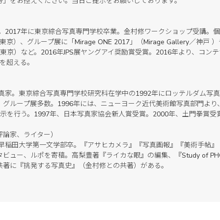
号」をお控えください。当日ご提示をお願いしております。
。2017年に東京綜合写真専門学校卒業。金村修ワークショップ受講。個展に「B
te／東京）、グループ展に「Mirage ONE 2017」（Mirage Gallery／神戸 ）
ery ／ 東京）など。2016年JPS展ヤングアイ奨励賞受賞。2016年より、
点を超える。
写真家。東京綜合写真専門学校研究科在学中の1992年にロッテルダム写
、グループ展多数。1996年には、ニューヨーク近代美術館写真部門より
示を行う。1997年、日本写真家協会新人賞受賞。2000年、土門拳賞受
評論家、ライター）
。早稲田大学第一文学部卒。『アサヒカメラ』『写真画報』『美術手帖』
ュー、ルポを寄稿。高梨豊著『ライカな眼』の編集、『Study of PH
共著に『挑発する写真史』（金村修との共著）がある。