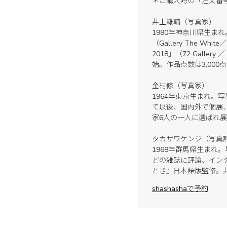
＊ご購入時の「注文番
井上雄輔（写真家）
1980年神奈川県生まれ
（Gallery The Whi
2018」（72 Gall
始。作品点数は3,000
金村修（写真家）
1964年東京生まれ。
て以後、国内外で個展
家6人の一人に選ばれ展
タカザワケンジ（写真
1968年群馬県生まれ
どの雑誌に評論、インタビ
とき』日本語版監修。
shashashaで予約