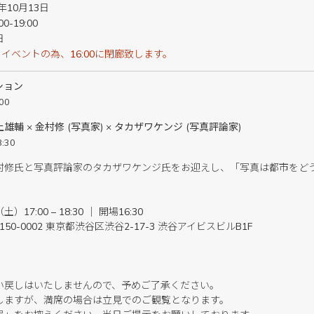
8年10月13日
-19:00
日
イベントの為、16:00に閉廊致します。
ション
00
輔 × 金村修 (写真家) × タカザワケンジ (写真評論家)
:30
村修氏と写真評論家のタカザワケンジ氏をお迎えし、「写真は都市をど
17:00 – 18:30 ｜ 開場16:30
〒150-0002 東京都渋谷区渋谷2-17-3 渋谷アイビスビルB1F
い戻しはいたしませんので、予めご了承ください。
しますが、満席の場合は立見でのご観覧となります。