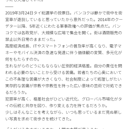
——
2019年3月24日タイ総選挙の投票日。バンコクは静かで街中を街
宣車が遊説していると思っていたから意外だった。2014年のクー
デター以降、5年近くにわたる軍事政権への評価が焦点だ。バン
コクでは各政党が、大規模な広場で集会を開く。街は酒類販売の
禁止以外日常のままだった。
高度経済成長、ITやスマートフォンの普及率が高くなり、電子マ
ネーやモバイル決済の急速な発達に伴う価値観の変質、多元化が
何をもたらすのか。
生れながらのどうにもならない圧倒的経済格差。自分の責任を問
われる必要のないことから受ける苦痛。若者たちの心奥において
この不条理な苦痛が大きくなり、社会制度によって処理しがたい
実存的な苦痛が宗教や宗教性を持った広い意味の芸術で対処でき
るだろうか。
犯罪率が高く、格差社会がひどい近代化、グローバル市場化がタ
イの伝統と共存を図り、作り変える力を持てるだろうか。
少しはそんなことを考えながら、いつも思っているまだ見ぬ新し
い写真を求めて街歩きを続けてきた。