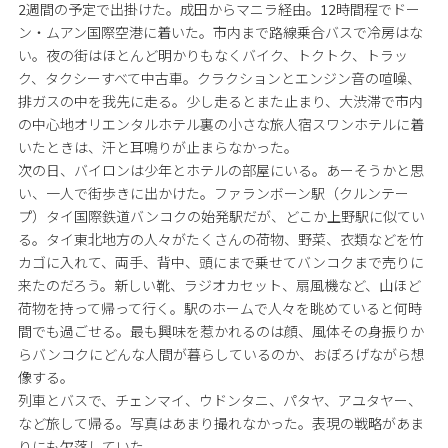
2週間の予定で出掛けた。成田からマニラ経由。12時間程でドー
ン・ムアン国際空港に着いた。市内まで路線乗合バスで冷房はな
い。夜の街はほとんど明かりもなくバイク、トクトク、トラッ
ク、タクシーすべて中古車。クラクションとエンジン音の喧噪、
排ガスの中を我先に走る。少し走るとまた止まり、大渋滞で市内
の中心地オリエンタルホテル裏の小さな旅人宿スワンホテルに着
いたときは、汗と耳鳴りが止まらなかった。
次の日、バイロンは少年とホテルの部屋にいる。あーそうかと思
い、一人で街歩きに出かけた。ファランボーン駅（クルンテー
プ）タイ国際鉄道バンコクの始発駅だが、どこか上野駅に似てい
る。タイ東北地方の人々がたくさんの荷物、野菜、衣類などを竹
カゴに入れて、両手、背中、頭にまで乗せてバンコクまで売りに
来たのだろう。新しい靴、ラジオカセット、扇風機など、山ほど
荷物を持って帰って行く。駅のホームで人々を眺めていると何時
間でも過ごせる。最も興味を惹かれるのは顔、風体その身振りか
らバンコクにどんな人間が暮らしているのか、おぼろげながら想
像する。
列車とバスで、チェンマイ、ウドンタニ、パタヤ、アユタヤー、
など旅して帰る。写真はあまり撮れなかった。表現の戦略があま
りにも欠落していた。