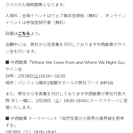
クパスの入場時間帯となります。
入場料：会場イベントはウェブ事前登録制（無料）、オンライン
イベントは参加登録不要（無料）
詳細は
こちら
より。
会期中には、弊社から写真集を刊行しております中西敏貴がサイ
ン会を行います。
■ 中西敏貴『Where We Come From and Where We Might Go』
サイン会
日時：2月28日(土)16:00～16:30
場所：パシフィコ横浜1階展示ホールの弊社ブース (MP16)
また、弊社から写真集を刊行しております中西敏貴が弊社代表大
西 洋と一緒に、2月28日（土）18:00-18:40にトークステージに登
壇いたします。
■ 中西敏貴 トークイベント「自然写真から世界の境界線を思考
する」
2月28日（土）18:00-18:40